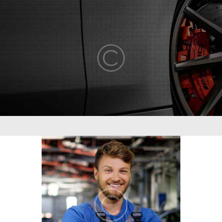
ABOUT US
COMPETENCY
PRODUCTS
INFRASTRUCTURE
SUSTAINABILITY
INVESTORS
CONTACT US