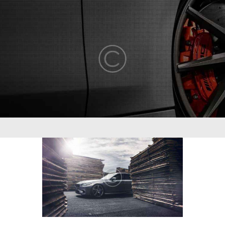
ABOUT US
COMPETENCY
PRODUCTS
INFRASTRUCTURE
SUSTAINABILITY
INVESTORS
CONTACT US